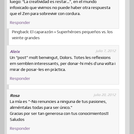
luego: “La creatividad es restar…”, en el mundo
infoxicado que vivimos no puede haber otra respuesta
que el Zen para sobrevivir con cordura.
Responder
Pingback: El caparazón » Superhéroes pequeños vs. los
veinte grandes
julio 7, 2012
Aleix
Un “post” molt benvingut, Dolors. Totes les reflexions
em semblen interessants, per donar-hi més d’una volta i
mirar de posar-les en pràctica.
Responder
julio 20, 2012
Rosa
La mía es “-No renuncies a ninguna de tus pasiones,
aliméntalas todas para ser único.”
Gracias por ser tan generosa con tus conocimientos!!!
Saludos
Responder