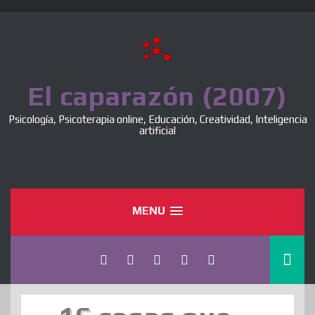
Skip
to
content
El caparazón (2007)
Psicología, Psicoterapia online, Educación, Creatividad, Inteligencia
artificial
MENU