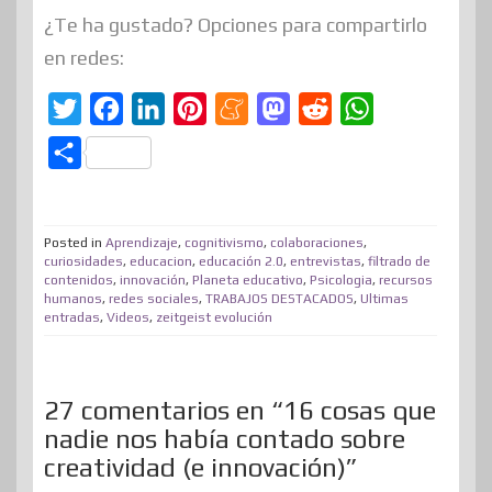
¿Te ha gustado? Opciones para compartirlo
en redes:
T
F
L
P
M
M
R
W
w
a
i
i
e
a
e
h
C
i
c
n
n
n
s
d
a
o
t
e
k
t
e
t
d
t
m
t
b
e
e
a
o
i
s
Posted in
Aprendizaje
,
cognitivismo
,
colaboraciones
,
p
curiosidades
,
educacion
,
educación 2.0
,
entrevistas
,
filtrado de
e
o
d
r
m
d
t
A
contenidos
,
innovación
,
Planeta educativo
,
Psicologia
,
recursos
a
humanos
,
redes sociales
,
TRABAJOS DESTACADOS
,
Ultimas
r
o
I
e
e
o
p
r
entradas
,
Videos
,
zeitgeist evolución
k
n
s
n
p
t
t
i
27 comentarios en “16 cosas que
r
nadie nos había contado sobre
creatividad (e innovación)”