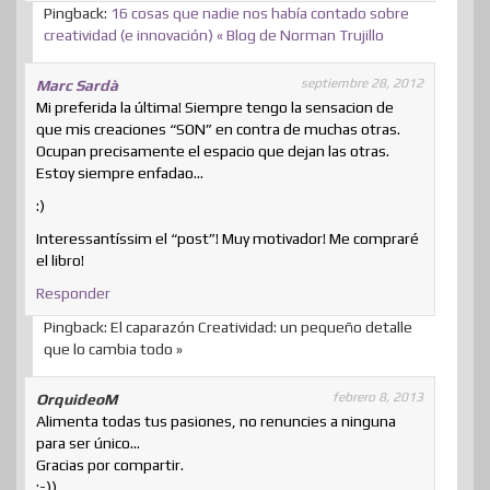
Pingback:
16 cosas que nadie nos había contado sobre
creatividad (e innovación) « Blog de Norman Trujillo
septiembre 28, 2012
Marc Sardà
Mi preferida la última! Siempre tengo la sensacion de
que mis creaciones “SON” en contra de muchas otras.
Ocupan precisamente el espacio que dejan las otras.
Estoy siempre enfadao…
:)
Interessantíssim el “post”! Muy motivador! Me compraré
el libro!
Responder
Pingback: El caparazón Creatividad: un pequeño detalle
que lo cambia todo »
febrero 8, 2013
OrquideoM
Alimenta todas tus pasiones, no renuncies a ninguna
para ser único…
Gracias por compartir.
:-))