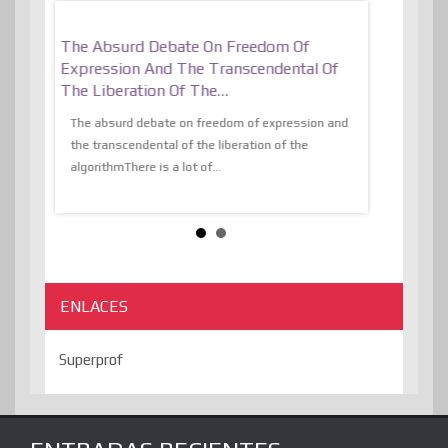
er, More
The Absurd Debate On Freedom Of
10 Keys To 
Expression And The Transcendental Of
Resilient
The Liberation Of The…
 know,
utopiaIt is l
tions of
The absurd debate on freedom of expression and
immersed as 
the transcendental of the liberation of the
information, t
algorithmThere is a lot of...
ENLACES
Superprof