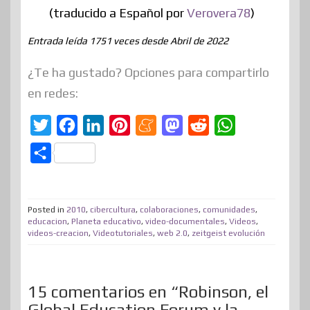
(traducido a Español por
Verovera78
)
Entrada leída 1751 veces desde Abril de 2022
¿Te ha gustado? Opciones para compartirlo
en redes:
T
F
L
P
M
M
R
W
w
a
i
i
e
a
e
h
C
i
c
n
n
n
s
d
a
o
t
e
k
t
e
t
d
t
m
t
b
e
e
a
o
i
s
Posted in
2010
,
cibercultura
,
colaboraciones
,
comunidades
,
p
educacion
,
Planeta educativo
,
video-documentales
,
Videos
,
e
o
d
r
m
d
t
A
videos-creacion
,
Videotutoriales
,
web 2.0
,
zeitgeist evolución
a
r
o
I
e
e
o
p
r
k
n
s
n
p
t
15 comentarios en “Robinson, el
t
i
Global Education Forum y la