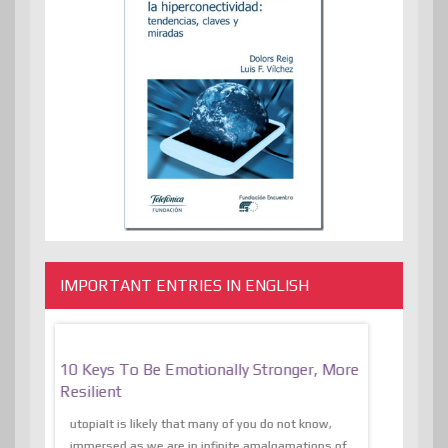
IMPORTANT ENTRIES IN ENGLISH
f
10 Keys To Be Emotionally Stronger, More
The Absurd
al Of
Resilient
Expression 
The Liberat
utopiaIt is likely that many of you do not know,
sion and
immersed as we are in infinite amalgamations of
The absurd d