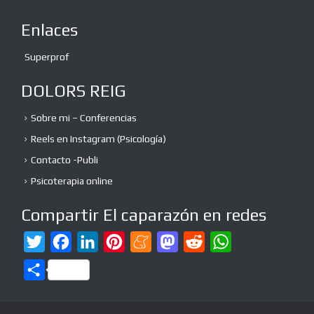
Enlaces
Superprof
DOLORS REIG
Sobre mi – Conferencias
Reels en Instagram (Psicología)
Contacto -Publi
Psicoterapia online
Compartir El caparazón en redes
T
F
L
P
M
M
R
W
w
a
i
i
e
a
e
h
C
i
c
n
n
n
s
d
a
o
t
e
k
t
e
t
d
t
m