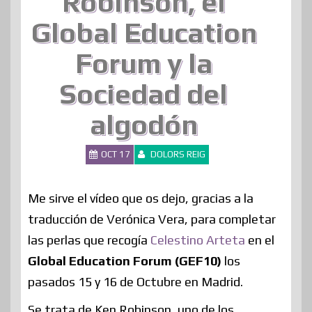
Robinson, el
Global Education
Forum y la
Sociedad del
algodón
OCT 17
DOLORS REIG
Me sirve el vídeo que os dejo, gracias a la
traducción de Verónica Vera, para completar
las perlas que recogía
Celestino Arteta
en el
Global Education Forum (GEF10)
los
pasados 15 y 16 de Octubre en Madrid.
Se trata de Ken Robinson, uno de los