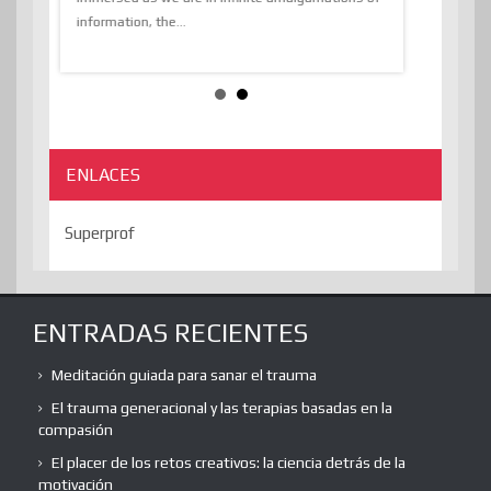
e
information, the...
the transcend
algorithmThere
ENLACES
Superprof
ENTRADAS RECIENTES
Meditación guiada para sanar el trauma
El trauma generacional y las terapias basadas en la
compasión
El placer de los retos creativos: la ciencia detrás de la
motivación