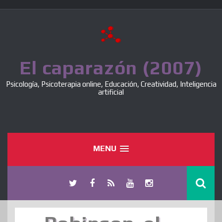
Skip
to
content
El caparazón (2007)
Psicología, Psicoterapia online, Educación, Creatividad, Inteligencia
artificial
MENU