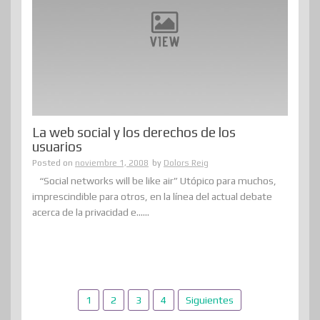
La web social y los derechos de los
usuarios
Posted on
noviembre 1, 2008
by
Dolors Reig
“Social networks will be like air” Utópico para muchos,
imprescindible para otros, en la línea del actual debate
acerca de la privacidad e......
Paginación
1
2
3
4
Siguientes