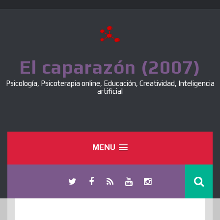
Skip
to
content
El caparazón (2007)
Psicología, Psicoterapia online, Educación, Creatividad, Inteligencia
artificial
MENU