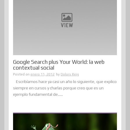
Google Search plus Your World: la web
contextual social
Posted on
enero 11, 2012
by
Dolors Reig
Escribíamos hace ya casi un año lo siguiente, que explico
siempre en cursos y charlas porque creo que es un
ejemplo fundamental de......