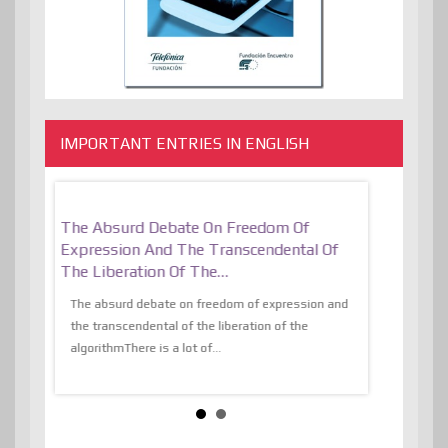
IMPORTANT ENTRIES IN ENGLISH
er, More
The Absurd Debate On Freedom Of
10 Keys To 
Expression And The Transcendental Of
Resilient
The Liberation Of The…
 know,
utopiaIt is l
tions of
The absurd debate on freedom of expression and
immersed as 
the transcendental of the liberation of the
information, t
algorithmThere is a lot of...