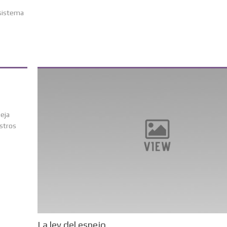
(sistema
eja
estros
La ley del espejo