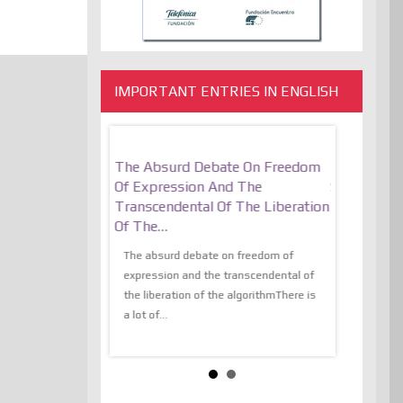
IMPORTANT ENTRIES IN ENGLISH
motionally
The Absurd Debate On Freedom
10 Keys To
Resilient
Of Expression And The
Stronger, M
Transcendental Of The Liberation
that many of you do
utopiaIt is l
Of The…
d as we are in
not know, i
ions of information,
The absurd debate on freedom of
infinite ama
expression and the transcendental of
the...
the liberation of the algorithmThere is
a lot of...