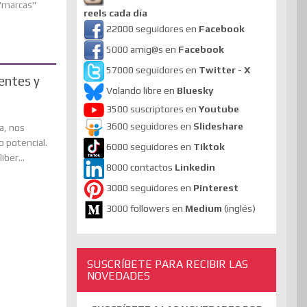
 "marcas"
reels cada día
22000 seguidores en
Facebook
5000 amig@s en
Facebook
57000 seguidores en
Twitter - X
entes y
Volando libre en
Bluesky
3500 suscriptores en
Youtube
3600 seguidores en
Slideshare
a, nos
 potencial.
6000 seguidores en
Tiktok
ber...
8000 contactos
Linkedin
3000 seguidores en
Pinterest
3000 followers en
Medium
(inglés)
SUSCRÍBETE PARA RECIBIR LAS
NOVEDADES