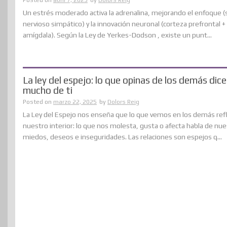
Un estrés moderado activa la adrenalina, mejorando el enfoque 
nervioso simpático) y la innovación neuronal (corteza prefrontal +
amígdala). Según la Ley de Yerkes-Dodson , existe un punt...
La ley del espejo: lo que opinas de los demás dice
mucho de ti
Posted on
marzo 22, 2025
by
Dolors Reig
La Ley del Espejo nos enseña que lo que vemos en los demás refl
nuestro interior: lo que nos molesta, gusta o afecta habla de nu
miedos, deseos e inseguridades. Las relaciones son espejos q...