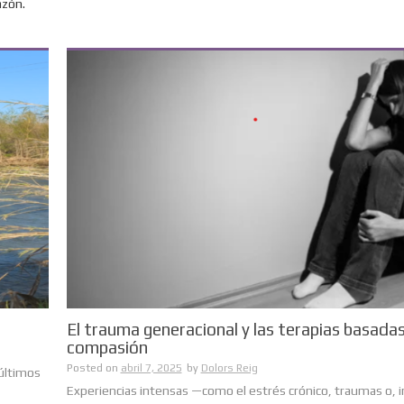
azón.
El trauma generacional y las terapias basadas
compasión
Posted on
abril 7, 2025
by
Dolors Reig
 últimos
Experiencias intensas —como el estrés crónico, traumas o, in