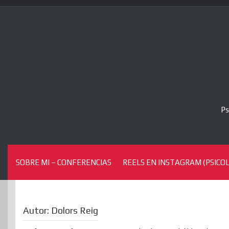
Skip
to
content
Ps
SOBRE MI – CONFERENCIAS
REELS EN INSTAGRAM (PSICOL
Autor:
Dolors Reig