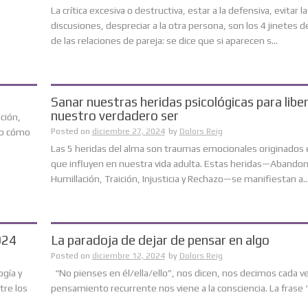
La crítica excesiva o destructiva, estar a la defensiva, evitar la
discusiones, despreciar a la otra persona, son los 4 jinetes de
de las relaciones de pareja: se dice que si aparecen s...
Sanar nuestras heridas psicológicas para libe
nuestro verdadero ser
ción,
do cómo
Posted on
diciembre 27, 2024
by
Dolors Reig
Las 5 heridas del alma son traumas emocionales originados e
que influyen en nuestra vida adulta. Estas heridas—Abandon
Humillación, Traición, Injusticia y Rechazo—se manifiestan a..
024
La paradoja de dejar de pensar en algo
Posted on
diciembre 12, 2024
by
Dolors Reig
ogía y
“No pienses en él/ella/ello”, nos dicen, nos decimos cada v
tre los
pensamiento recurrente nos viene a la consciencia. La frase “no