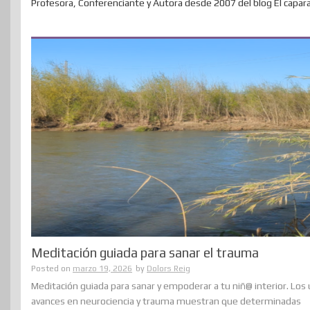
Profesora, Conferenciante y Autora desde 2007 del blog El capar
Meditación guiada para sanar el trauma
Posted on
marzo 19, 2026
by
Dolors Reig
Meditación guiada para sanar y empoderar a tu niñ@ interior. Los
avances en neurociencia y trauma muestran que determinadas