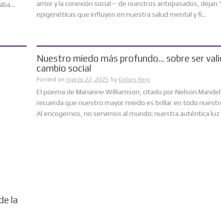
amor y la conexión social— de nuestros antepasados, dejan
ba...
epigenéticas que influyen en nuestra salud mental y fí...
Nuestro miedo más profundo… sobre ser vali
cambio social
Posted on
marzo 22, 2025
by
Dolors Reig
El poema de Marianne Williamson, citado por Nelson Mandel
recuerda que nuestro mayor miedo es brillar en todo nuestro
Al encogernos, no servimos al mundo; nuestra auténtica luz li
de la