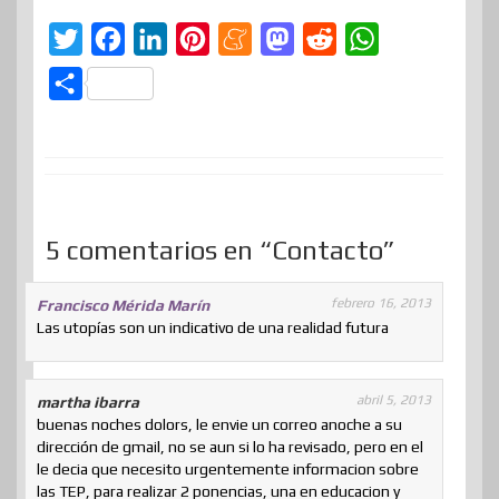
T
F
L
P
M
M
R
W
w
a
i
i
e
a
e
h
C
i
c
n
n
n
s
d
a
o
t
e
k
t
e
t
d
t
m
t
b
e
e
a
o
i
s
p
e
o
d
r
m
d
t
A
a
r
o
I
e
e
o
p
5 comentarios en “Contacto”
r
k
n
s
n
p
t
t
febrero 16, 2013
Francisco Mérida Marín
i
Las utopías son un indicativo de una realidad futura
r
abril 5, 2013
martha ibarra
buenas noches dolors, le envie un correo anoche a su
dirección de gmail, no se aun si lo ha revisado, pero en el
le decia que necesito urgentemente informacion sobre
las TEP, para realizar 2 ponencias, una en educacion y