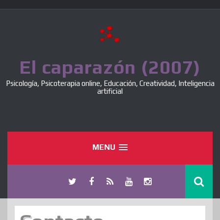
Skip
to
content
El caparazón (2007)
Psicología, Psicoterapia online, Educación, Creatividad, Inteligencia
artificial
MENU