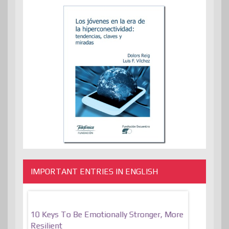
IMPORTANT ENTRIES IN ENGLISH
f
10 Keys To Be Emotionally Stronger, More
The Absurd
al Of
Resilient
Expression 