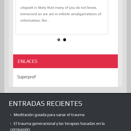
The Liberat
utopiaIt is likely that many of you do not know,
sion and
immersed as we are in infinite amalgamations of
The absurd d
e
information, the...
the transcend
algorithmThere
ENLACES
Superprof
ENTRADAS RECIENTES
Meditación guiada para sanar el trauma
El trauma generacional y las terapias basadas en la
compasión