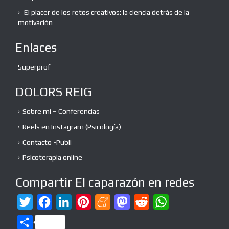
El placer de los retos creativos: la ciencia detrás de la
motivación
Enlaces
Superprof
DOLORS REIG
Sobre mi – Conferencias
Reels en Instagram (Psicología)
Contacto -Publi
Psicoterapia online
Compartir El caparazón en redes
T
F
L
P
M
M
R
W
w
a
i
i
e
a
e
h
C