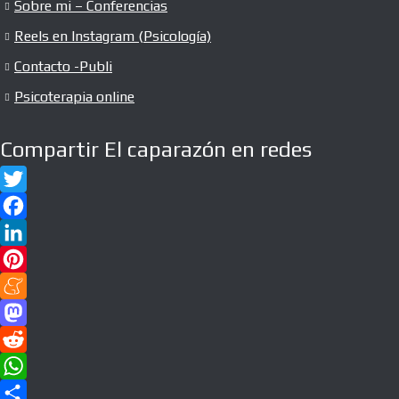
Sobre mi – Conferencias
Reels en Instagram (Psicología)
Contacto -Publi
Psicoterapia online
Compartir El caparazón en redes
T
w
F
i
a
L
t
c
i
P
t
e
n
i
M
e
b
k
n
e
M
r
o
e
t
n
a
R
o
d
e
e
s
e
W