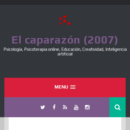
Skip
to
content
El caparazón (2007)
Psicología, Psicoterapia online, Educación, Creatividad, Inteligencia
artificial
MENU