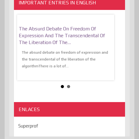
IMPORTANT ENTRIES IN ENGLISH
er, More
The Absurd Debate On Freedom Of
10 Keys To 
Expression And The Transcendental Of
Resilient
The Liberation Of The…
 know,
utopiaIt is l
tions of
The absurd debate on freedom of expression and
immersed as 
the transcendental of the liberation of the
information, t
algorithmThere is a lot of...
ENLACES
Superprof