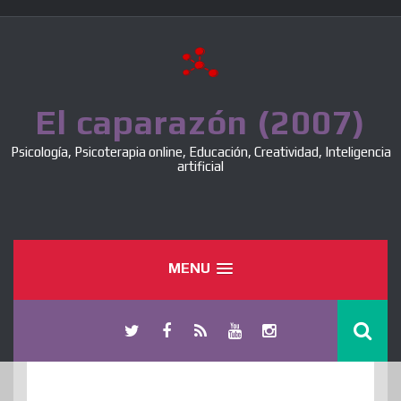
Skip
to
content
El caparazón (2007)
Psicología, Psicoterapia online, Educación, Creatividad, Inteligencia
artificial
MENU