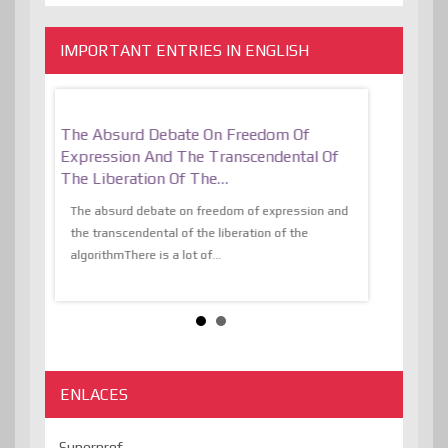
IMPORTANT ENTRIES IN ENGLISH
er, More
The Absurd Debate On Freedom Of
10 Keys To 
Expression And The Transcendental Of
Resilient
The Liberation Of The…
 know,
utopiaIt is l
tions of
The absurd debate on freedom of expression and
immersed as 
the transcendental of the liberation of the
information, t
algorithmThere is a lot of...
ENLACES
Superprof