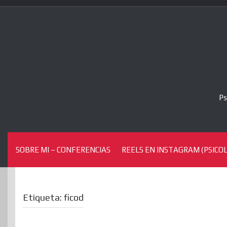
Skip
to
content
Ps
SOBRE MI – CONFERENCIAS
REELS EN INSTAGRAM (PSICOL
Etiqueta:
ficod