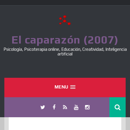
Skip
to
content
El caparazón (2007)
Psicología, Psicoterapia online, Educación, Creatividad, Inteligencia
artificial
MENU