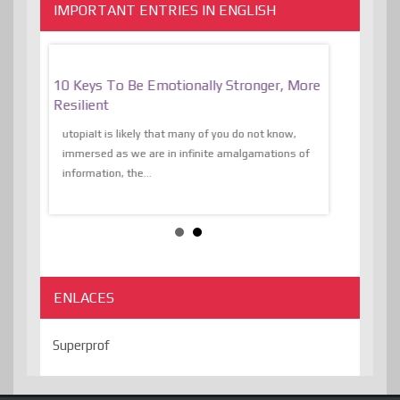
IMPORTANT ENTRIES IN ENGLISH
f
10 Keys To Be Emotionally Stronger, More
The Absurd
al Of
Resilient
Expression 
The Liberat
utopiaIt is likely that many of you do not know,
sion and
immersed as we are in infinite amalgamations of
The absurd d
e
information, the...
the transcend
algorithmThere
ENLACES
Superprof