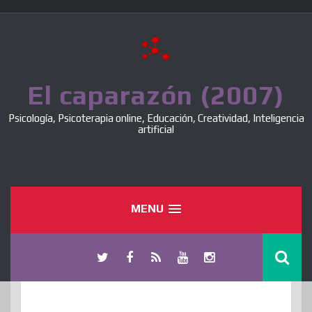
Skip
to
content
El caparazón (2007)
Psicología, Psicoterapia online, Educación, Creatividad, Inteligencia
artificial
MENU