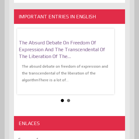
IMPORTANT ENTRIES IN ENGLISH
er, More
The Absurd Debate On Freedom Of
10 Keys To 
Expression And The Transcendental Of
Resilient
The Liberation Of The…
 know,
utopiaIt is l
tions of
The absurd debate on freedom of expression and
immersed as 
the transcendental of the liberation of the
information, t
algorithmThere is a lot of...
ENLACES