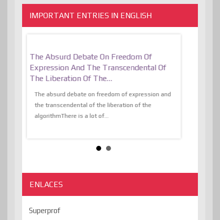
IMPORTANT ENTRIES IN ENGLISH
er, More
The Absurd Debate On Freedom Of
10 Keys To 
Expression And The Transcendental Of
Resilient
The Liberation Of The…
 know,
utopiaIt is l
tions of
The absurd debate on freedom of expression and
immersed as 
the transcendental of the liberation of the
information, t
algorithmThere is a lot of...
ENLACES
Superprof