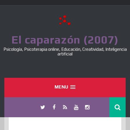
Skip
to
content
El caparazón (2007)
Psicología, Psicoterapia online, Educación, Creatividad, Inteligencia
artificial
MENU