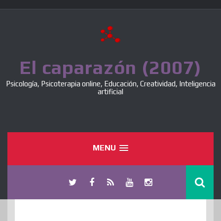
Skip
to
content
El caparazón (2007)
Psicología, Psicoterapia online, Educación, Creatividad, Inteligencia
artificial
MENU