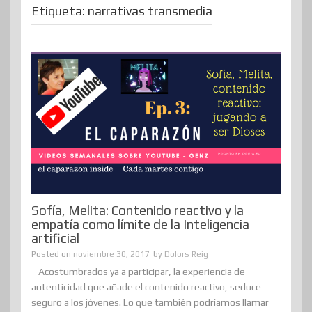
Etiqueta:
narrativas transmedia
Sofía, Melita: Contenido reactivo y la
empatía como límite de la Inteligencia
artificial
Posted on
noviembre 30, 2017
by
Dolors Reig
Acostumbrados ya a participar, la experiencia de
autenticidad que añade el contenido reactivo, seduce
seguro a los jóvenes. Lo que también podríamos llamar