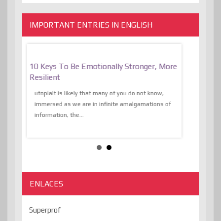
IMPORTANT ENTRIES IN ENGLISH
f
10 Keys To Be Emotionally Stronger, More
The Absurd
al Of
Resilient
Expression 
The Liberat
utopiaIt is likely that many of you do not know,
sion and
immersed as we are in infinite amalgamations of
The absurd d
e
information, the...
the transcend
algorithmThere
ENLACES
Superprof