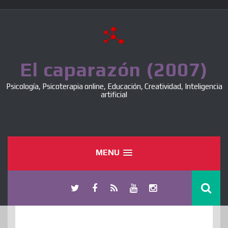
Skip
to
content
El caparazón (2007)
Psicología, Psicoterapia online, Educación, Creatividad, Inteligencia
artificial
MENU