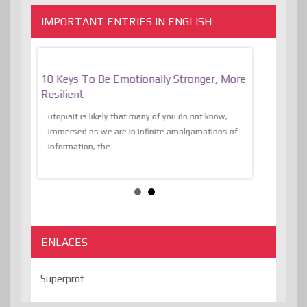
IMPORTANT ENTRIES IN ENGLISH
f
10 Keys To Be Emotionally Stronger, More
The Absurd
al Of
Resilient
Expression 
The Liberat
utopiaIt is likely that many of you do not know,
sion and
immersed as we are in infinite amalgamations of
The absurd d
e
information, the...
the transcend
algorithmThere
ENLACES
Superprof