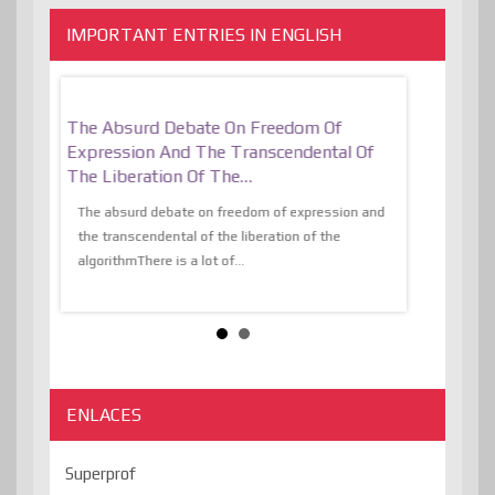
IMPORTANT ENTRIES IN ENGLISH
er, More
The Absurd Debate On Freedom Of
10 Keys To 
Expression And The Transcendental Of
Resilient
The Liberation Of The…
 know,
utopiaIt is l
tions of
The absurd debate on freedom of expression and
immersed as 
the transcendental of the liberation of the
information, t
algorithmThere is a lot of...
ENLACES
Superprof