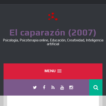
Skip
to
content
El caparazón (2007)
Psicología, Psicoterapia online, Educación, Creatividad, Inteligencia
artificial
MENU