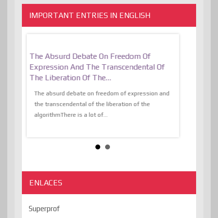
IMPORTANT ENTRIES IN ENGLISH
er, More
The Absurd Debate On Freedom Of
10 Keys To 
Expression And The Transcendental Of
Resilient
The Liberation Of The…
 know,
utopiaIt is l
tions of
The absurd debate on freedom of expression and
immersed as 
the transcendental of the liberation of the
information, t
algorithmThere is a lot of...
ENLACES
Superprof