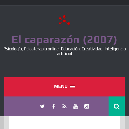
Skip
to
content
El caparazón (2007)
Psicología, Psicoterapia online, Educación, Creatividad, Inteligencia
artificial
MENU