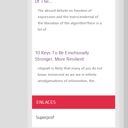
Of The…
The absurd debate on freedom of
expression and the transcendental of
the liberation of the algorithmThere is a
lot of...
10 Keys To Be Emotionally
Stronger, More Resilient
utopiaIt is likely that many of you do not
know, immersed as we are in infinite
amalgamations of information, the...
ENLACES
Superprof