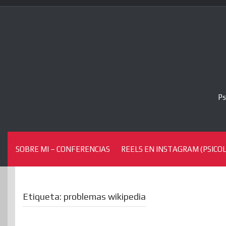
Skip
to
content
Ps
SOBRE MI – CONFERENCIAS
REELS EN INSTAGRAM (PSICOL
Etiqueta:
problemas wikipedia