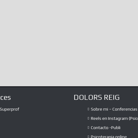
aces
DOLORS REIG
Superprof
Sobre mi – Conferencias
Reels en Instagram (Psic
Contacto -Publi
Psicoterapia online