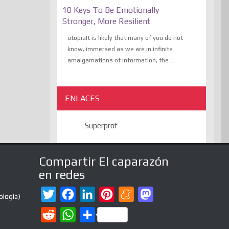
10 Keys To Be Emotionally
Stronger, More Resilient
utopiaIt is likely that many of you do not
know, immersed as we are in infinite
amalgamations of information, the...
ENLACES
Superprof
Compartir El caparazón
en redes
T
F
L
P
M
M
ología)
w
a
i
i
e
a
R
W
C
i
c
n
n
n
s