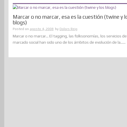
Marcar o no marcar, esa es la cuestión (twine y l
blogs)
Posted on
agosto 4, 2008
by
Dolors Reig
Marcar o no marcar… El tagging, las folksonomías, los servicios de
marcado social han sido uno de los ámbitos de evolución de la......