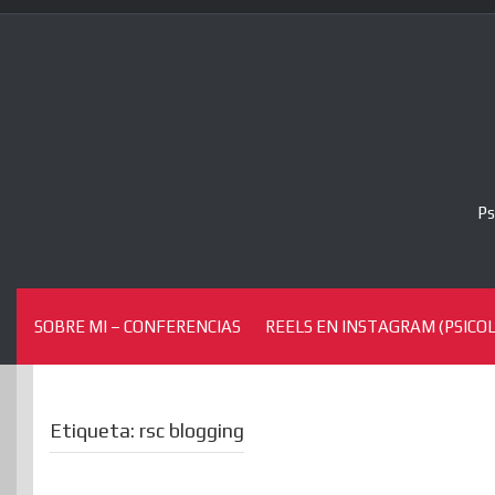
Skip
to
content
Ps
SOBRE MI – CONFERENCIAS
REELS EN INSTAGRAM (PSICOL
Etiqueta:
rsc blogging