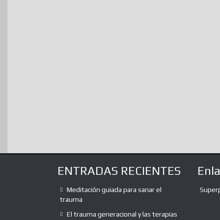
ENTRADAS RECIENTES
Enl
Meditación guiada para sanar el
Super
trauma
El trauma generacional y las terapias