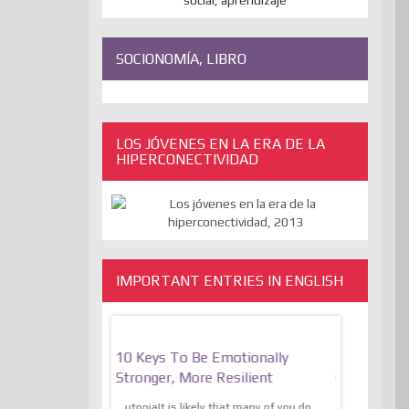
SOCIONOMÍA, LIBRO
LOS JÓVENES EN LA ERA DE LA
HIPERCONECTIVIDAD
IMPORTANT ENTRIES IN ENGLISH
bate On Freedom
10 Keys To Be Emotionally
The Absur
And The
Stronger, More Resilient
Of Express
Of The Liberation
Transcende
utopiaIt is likely that many of you do