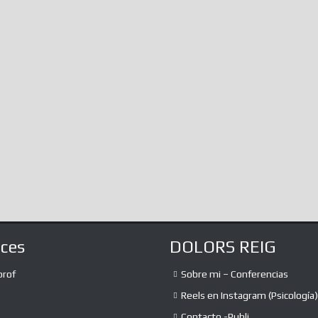
Of The…
not know, immersed as we are in
infinite amalgamations of information,
The absurd debate
the...
expression and th
the liberation of 
a lot of...
aces
DOLORS REIG
prof
Sobre mi – Conferencias
Reels en Instagram (Psicología)
Contacto -Publi