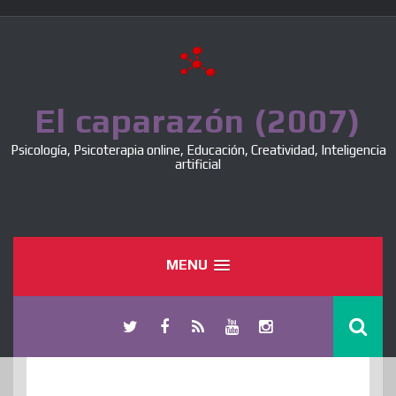
Skip
to
content
El caparazón (2007)
Psicología, Psicoterapia online, Educación, Creatividad, Inteligencia
artificial
MENU