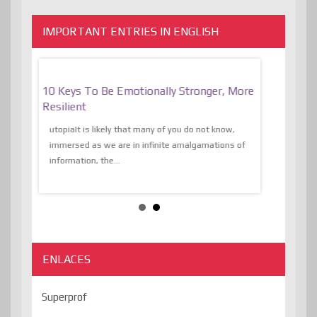
IMPORTANT ENTRIES IN ENGLISH
f
10 Keys To Be Emotionally Stronger, More
The Absurd
al Of
Resilient
Expression 
The Liberat
utopiaIt is likely that many of you do not know,
sion and
immersed as we are in infinite amalgamations of
The absurd d
e
information, the...
the transcend
algorithmThere
ENLACES
Superprof