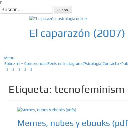
Skip
to
Buscar:
content
El caparazón (2007)
Psicología, Psicoterapia online, E
Menu
Sobre mi – Conferencias
Reels en Instagram (Psicología)
Contacto -Pub
Etiqueta:
tecnofeminism
Memes, nubes y ebooks (pdf