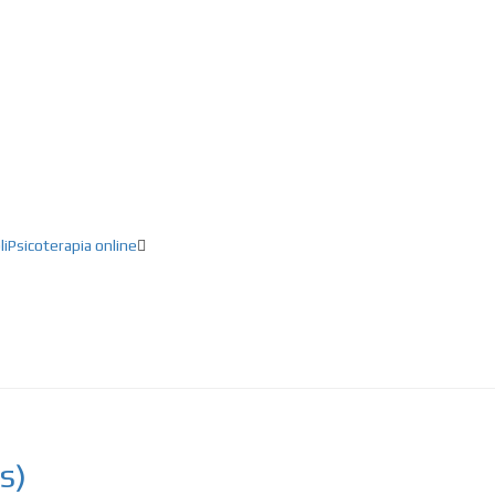
ducación, Creatividad, Inteligencia artifici
li
Psicoterapia online
s)