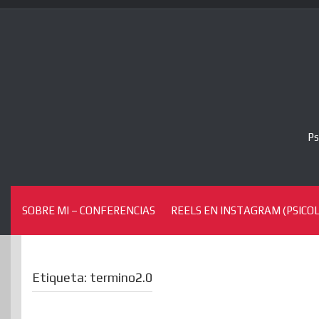
Skip
to
content
Ps
SOBRE MI – CONFERENCIAS
REELS EN INSTAGRAM (PSICOL
Etiqueta:
termino2.0