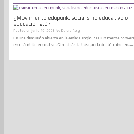
¿Movimiento edupunk, socialismo educativo o
educación 2.0?
Posted on
junio 10, 2008
by
Dolors Reig
Es una discusión abierta en la esfera anglo, casi un meme conver
en el ámbito educativo. Si realizáis la búsqueda del término en......