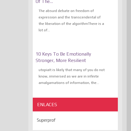
Of The…
The absurd debate on freedom of
expression and the transcendental of
the liberation of the algorithmThere is a
lot of...
10 Keys To Be Emotionally
Stronger, More Resilient
utopiaIt is likely that many of you do not
know, immersed as we are in infinite
amalgamations of information, the...
ENLACES
Superprof