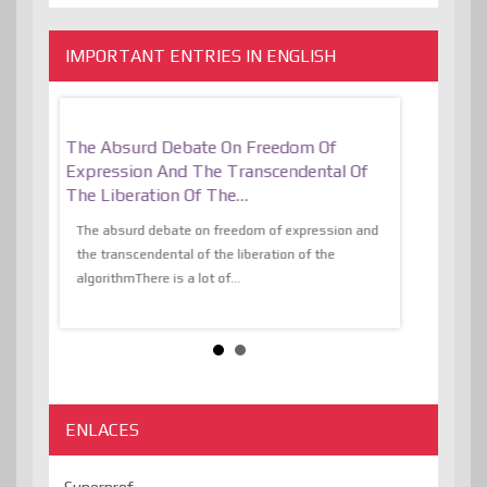
IMPORTANT ENTRIES IN ENGLISH
er, More
The Absurd Debate On Freedom Of
10 Keys To 
Expression And The Transcendental Of
Resilient
The Liberation Of The…
 know,
utopiaIt is l
tions of
The absurd debate on freedom of expression and
immersed as 
the transcendental of the liberation of the
information, t
algorithmThere is a lot of...
ENLACES