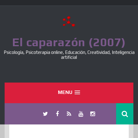
Skip
to
content
El caparazón (2007)
Psicología, Psicoterapia online, Educación, Creatividad, Inteligencia
artificial
MENU