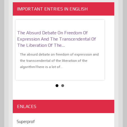
IMPORTANT ENTRIES IN ENGLISH
er, More
The Absurd Debate On Freedom Of
10 Keys To 
Expression And The Transcendental Of
Resilient
The Liberation Of The…
 know,
utopiaIt is l
tions of
The absurd debate on freedom of expression and
immersed as 
the transcendental of the liberation of the
information, t
algorithmThere is a lot of...
ENLACES
Superprof