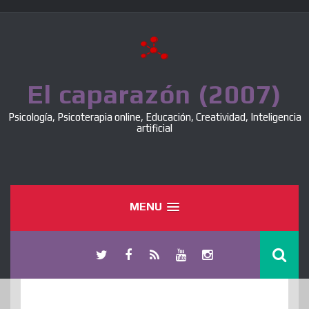
Skip
to
content
El caparazón (2007)
Psicología, Psicoterapia online, Educación, Creatividad, Inteligencia
artificial
MENU