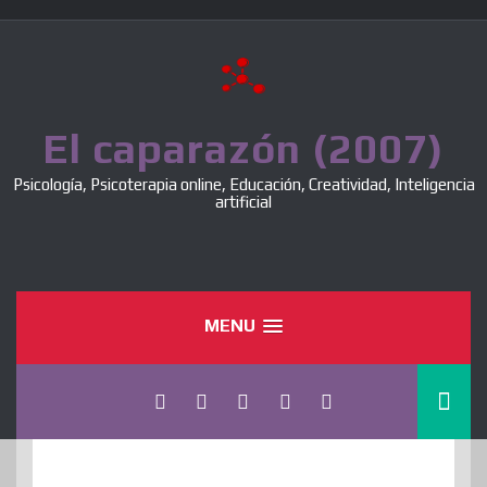
Skip
to
content
El caparazón (2007)
Psicología, Psicoterapia online, Educación, Creatividad, Inteligencia
artificial
MENU