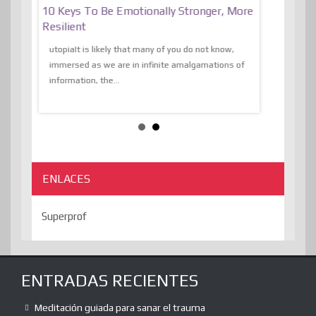
f
10 Keys To Be Emotionally Stronger, More
The Absurd
al Of
Resilient
Expression 
The Liberat
utopiaIt is likely that many of you do not know,
sion and
immersed as we are in infinite amalgamations of
The absurd d
e
information, the...
the transcend
algorithmThere
ENLACES
Superprof
ENTRADAS RECIENTES
Meditación guiada para sanar el trauma