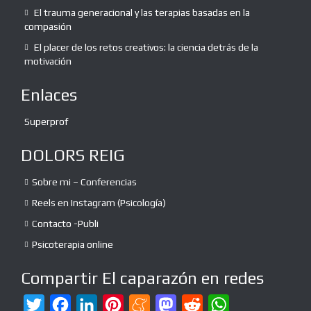
El trauma generacional y las terapias basadas en la
compasión
El placer de los retos creativos: la ciencia detrás de la
motivación
Enlaces
Superprof
DOLORS REIG
Sobre mi – Conferencias
Reels en Instagram (Psicología)
Contacto -Publi
Psicoterapia online
Compartir El caparazón en redes
T
F
L
P
M
M
R
W