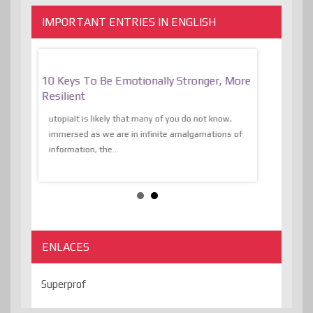
IMPORTANT ENTRIES IN ENGLISH
f
10 Keys To Be Emotionally Stronger, More
The Absurd
al Of
Resilient
Expression 
The Liberat
utopiaIt is likely that many of you do not know,
sion and
immersed as we are in infinite amalgamations of
The absurd d
e
information, the...
the transcend
algorithmThere
ENLACES
Superprof