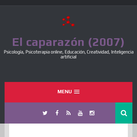
Skip
to
content
El caparazón (2007)
Psicología, Psicoterapia online, Educación, Creatividad, Inteligencia
artificial
MENU