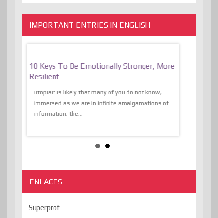
IMPORTANT ENTRIES IN ENGLISH
f
10 Keys To Be Emotionally Stronger, More
The Absurd
al Of
Resilient
Expression 
The Liberat
utopiaIt is likely that many of you do not know,
sion and
immersed as we are in infinite amalgamations of
The absurd d
e
information, the...
the transcend
algorithmThere
ENLACES
Superprof