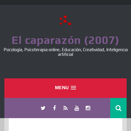
Skip
to
content
El caparazón (2007)
Psicología, Psicoterapia online, Educación, Creatividad, Inteligencia
artificial
MENU