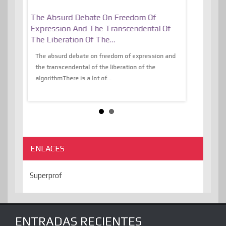
er, More
The Absurd Debate On Freedom Of
10 Keys To 
Expression And The Transcendental Of
Resilient
The Liberation Of The…
 know,
utopiaIt is l
tions of
The absurd debate on freedom of expression and
immersed as 
the transcendental of the liberation of the
information, t
algorithmThere is a lot of...
ENLACES
Superprof
ENTRADAS RECIENTES