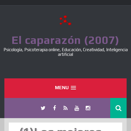
Skip
to
content
El caparazón (2007)
Psicología, Psicoterapia online, Educación, Creatividad, Inteligencia
artificial
MENU