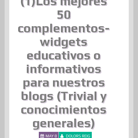
(1)Los mejores
50
complementos-
widgets
educativos o
informativos
para nuestros
blogs (Trivial y
conocimientos
generales)
MAY 8
DOLORS REIG