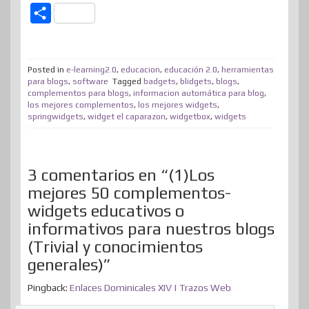
w
a
i
i
e
a
e
h
C
i
c
n
n
n
s
d
a
o
t
e
k
t
e
t
d
t
m
t
b
e
e
a
o
i
s
Posted in
e-learning2.0
,
educacion
,
educación 2.0
,
herramientas
p
para blogs
,
software
Tagged
badgets
,
blidgets
,
blogs
,
e
o
d
r
m
d
t
A
complementos para blogs
,
informacion automática para blog
,
a
los mejores complementos
,
los mejores widgets
,
r
o
I
e
e
o
p
r
springwidgets
,
widget el caparazon
,
widgetbox
,
widgets
k
n
s
n
p
t
t
i
3 comentarios en “(1)Los
r
mejores 50 complementos-
widgets educativos o
informativos para nuestros blogs
(Trivial y conocimientos
generales)”
Pingback:
Enlaces Dominicales XIV | Trazos Web