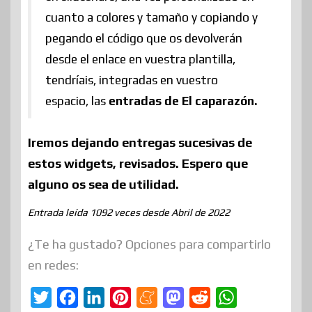
cuanto a colores y tamaño y copiando y
pegando el código que os devolverán
desde el enlace en vuestra plantilla,
tendríais, integradas en vuestro
espacio, las
entradas de El caparazón.
Iremos dejando entregas sucesivas de
estos widgets, revisados. Espero que
alguno os sea de utilidad.
Entrada leída 1092 veces desde Abril de 2022
¿Te ha gustado? Opciones para compartirlo
en redes:
T
F
L
P
M
M
R
W