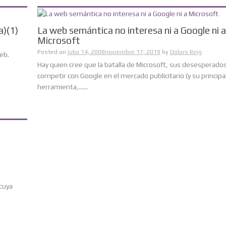
a)(1)
La web semántica no interesa ni a Google ni a
Microsoft
Posted on
julio 14, 2008
noviembre 17, 2019
by
Dolors Reig
eb.
Hay quien cree que la batalla de Microsoft, sus desesperado
competir con Google en el mercado publicitario (y su principa
herramienta,......
cuya
e