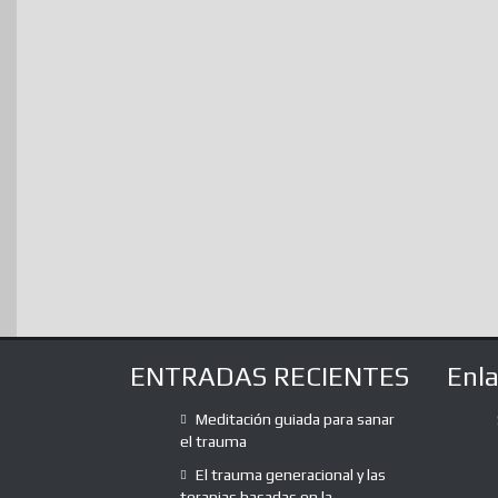
ENTRADAS RECIENTES
Enl
Meditación guiada para sanar
el trauma
El trauma generacional y las
terapias basadas en la