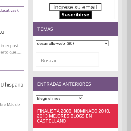
Suscribirse
TEMAS
to
Temas
primer post
rto que......
Buscar:
ENTRADAS ANTERIORES
.0 hispana
ENTRADAS
ANTERIORES
obre Más de
FINALISTA 2008, NOMINADO 2010,
2013 MEJORES BLOGS EN
CASTELLANO