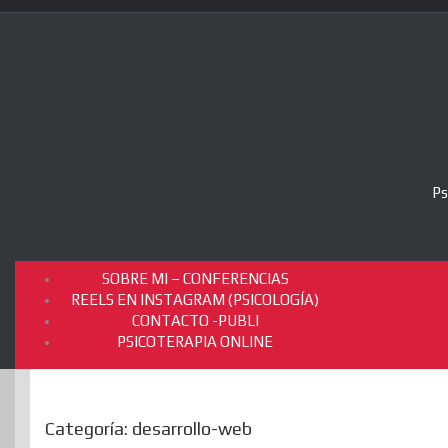
Skip
to
content
Ps
SOBRE MI – CONFERENCIAS
REELS EN INSTAGRAM (PSICOLOGÍA)
CONTACTO -PUBLI
PSICOTERAPIA ONLINE
Categoría:
desarrollo-web