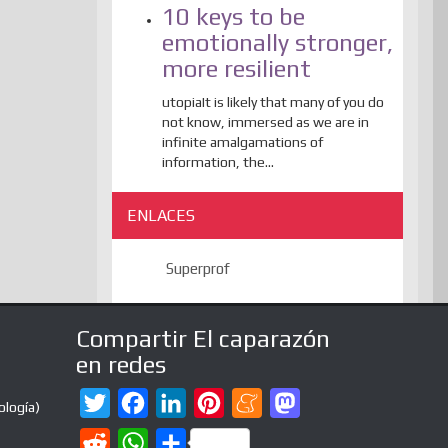
10 keys to be
emotionally stronger,
more resilient
utopiaIt is likely that many of you do
not know, immersed as we are in
infinite amalgamations of
information, the...
ENLACES
Superprof
Compartir El caparazón
en redes
T
F
L
P
M
M
ología)
w
a
i
i
e
a
R
W
C