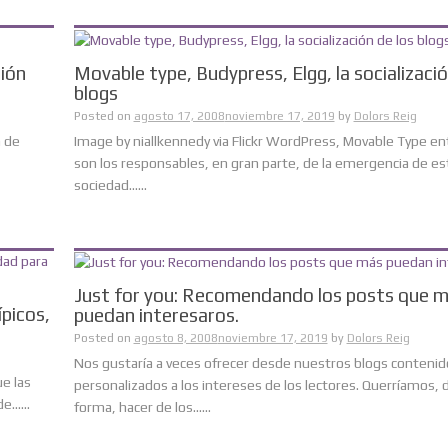
sión
Movable type, Budypress, Elgg, la socializació
blogs
Posted on
agosto 17, 2008
noviembre 17, 2019
by
Dolors Reig
n de
Image by niallkennedy via Flickr WordPress, Movable Type en
son los responsables, en gran parte, de la emergencia de es
sociedad......
Just for you: Recomendando los posts que 
picos,
puedan interesaros.
Posted on
agosto 8, 2008
noviembre 17, 2019
by
Dolors Reig
Nos gustaría a veces ofrecer desde nuestros blogs contenid
e las
personalizados a los intereses de los lectores. Querríamos, d
......
forma, hacer de los......