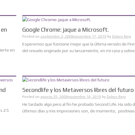
 en
Google Chrome: jaque a Microsoft.
Posted on
septiembre 2, 2008
noviembre 17, 2019
by
Dolors Reig
Esperemos que funcione mejor que la última versión de Fire
vierte en
del revuelo originado por su lanzamiento, en mi caso y sobre...
ond
Secondlife y los Metaversos libres del futuro
Posted on
agosto 25, 2008
noviembre 16, 2019
by
Dolors Reig
He tardado algo pero al fin he probado Second Life. Ha sido 
s 2.5
últimos días y mis impresiones son, de momento, positivas,..