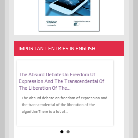
IMPORTANT ENTRIES IN ENGLISH
er, More
The Absurd Debate On Freedom Of
10 Keys To 
Expression And The Transcendental Of
Resilient
The Liberation Of The…
 know,
utopiaIt is l
tions of
The absurd debate on freedom of expression and
immersed as 
the transcendental of the liberation of the
information, t
algorithmThere is a lot of...