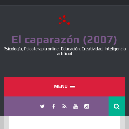
Skip
to
content
El caparazón (2007)
Psicología, Psicoterapia online, Educación, Creatividad, Inteligencia
artificial
MENU