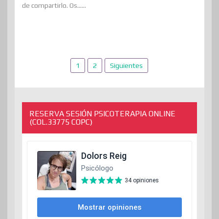
de compartirlo. Os......
Paginación
1
2
Siguientes
de
entradas
RESERVA SESIÓN PSICOTERAPIA ONLINE
(COL.33775 COPC)