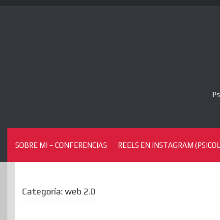
Skip
to
content
Ps
SOBRE MI – CONFERENCIAS
REELS EN INSTAGRAM (PSICOL
Categoría:
web 2.0