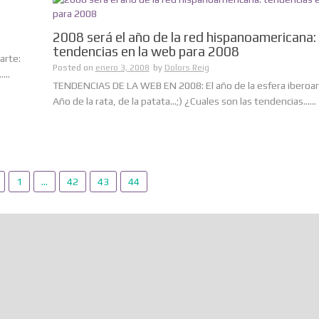
2008 será el año de la red hispanoamericana:
tendencias en la web para 2008
arte:
Posted on
enero 3, 2008
by
Dolors Reig
...
TENDENCIAS DE LA WEB EN 2008: El año de la esfera iberoa
Año de la rata, de la patata…;) ¿Cuales son las tendencias......
1
…
42
43
44