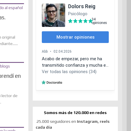
as.
 original
iante......
prendí en
 lector de
.
Somos más de 120.000 en redes
25.000 seguidores en
Instagram, reels
cada día