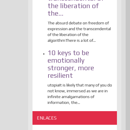
the liberation of
the…
The absurd debate on freedom of
expression and the transcendental
of the liberation of the
algorithmThere is a lot of...
10 keys to be
emotionally
stronger, more
resilient
utopiaIt is likely that many of you do
not know, immersed as we are in
infinite amalgamations of
information, the...
ENLACES