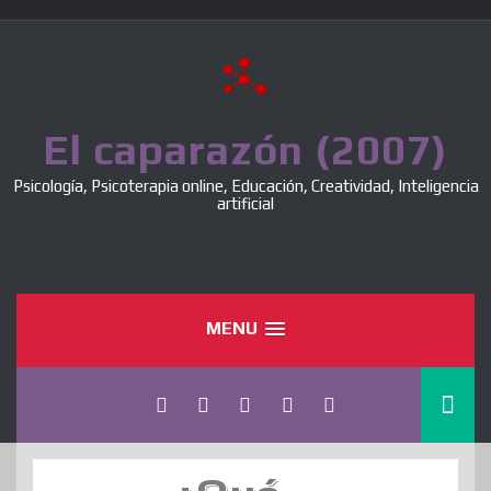
Skip
to
content
El caparazón (2007)
Psicología, Psicoterapia online, Educación, Creatividad, Inteligencia
artificial
MENU