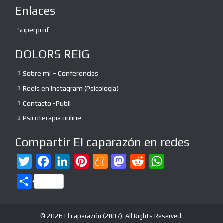
Enlaces
Superprof
DOLORS REIG
Sobre mi – Conferencias
Reels en Instagram (Psicología)
Contacto -Publi
Psicoterapia online
Compartir El caparazón en redes
T
F
L
P
M
M
R
W
w
a
i
i
e
a
e
h
C
i
c
n
n
n
s
d
a
o
t
e
k
t
e
t
d
t
m
© 2026 El caparazón (2007). All Rights Reserved.
t
b
e
e
a
o
i
s