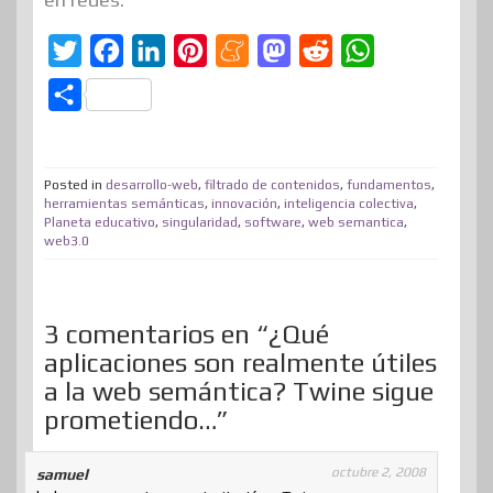
T
F
L
P
M
M
R
W
w
a
i
i
e
a
e
h
C
i
c
n
n
n
s
d
a
o
t
e
k
t
e
t
d
t
m
t
b
e
e
a
o
i
s
Posted in
desarrollo-web
,
filtrado de contenidos
,
fundamentos
,
p
herramientas semánticas
,
innovación
,
inteligencia colectiva
,
e
o
d
r
m
d
t
A
Planeta educativo
,
singularidad
,
software
,
web semantica
,
a
web3.0
r
o
I
e
e
o
p
r
k
n
s
n
p
t
t
i
3 comentarios en “¿Qué
aplicaciones son realmente útiles
r
a la web semántica? Twine sigue
prometiendo…”
octubre 2, 2008
samuel