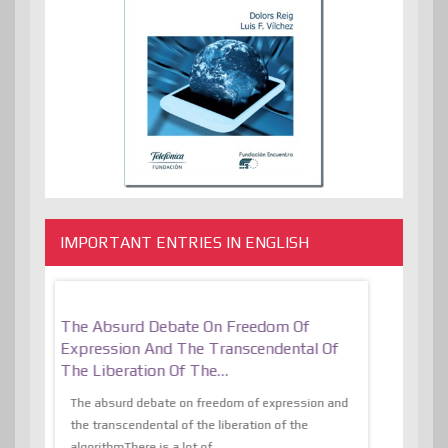
IMPORTANT ENTRIES IN ENGLISH
er, More
The Absurd Debate On Freedom Of
10 Keys To 
Expression And The Transcendental Of
Resilient
The Liberation Of The…
 know,
utopiaIt is l
tions of
The absurd debate on freedom of expression and
immersed as 
the transcendental of the liberation of the
information, t
algorithmThere is a lot of...