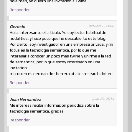
hole men, yo quiero una invitación a Twine
Responder
octubre 2, 2008
Germán
Hola, interesante el articulo. Yo soy lector habitual de
nodalities, y hace poco que he descubierto este blog.
Por cierto, soy investigador en una empresa privada, y mi
focus es la tecnologia semántica, por lo que me
interesaria conocer un poco mas twine y unirme a la red
de semantica, por lo que estoy interesado en una
invitacion.
mi correo es german dot herrero at atosresearch dot eu
Responder
julio 29, 2014
Juan Hernandez
Me interesa recibir informacion periodica sobre la
tecnologia semantica, gracias.
Responder