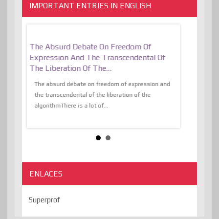
IMPORTANT ENTRIES IN ENGLISH
er, More
The Absurd Debate On Freedom Of
10 Keys To 
Expression And The Transcendental Of
Resilient
The Liberation Of The…
 know,
utopiaIt is l
tions of
The absurd debate on freedom of expression and
immersed as 
the transcendental of the liberation of the
information, t
algorithmThere is a lot of...
ENLACES
Superprof