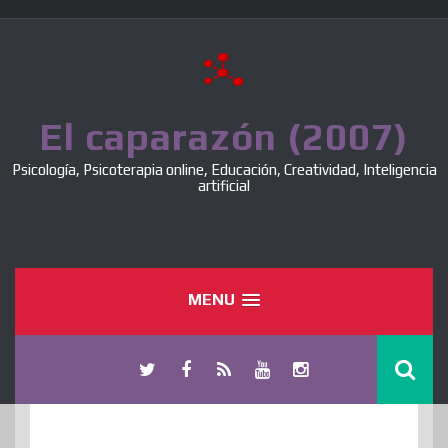
Skip
to
content
El caparazón (2007)
Psicología, Psicoterapia online, Educación, Creatividad, Inteligencia
artificial
MENU