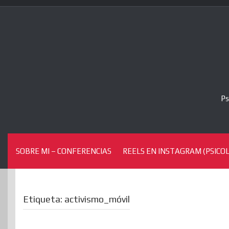
Skip
to
content
Ps
SOBRE MI – CONFERENCIAS
REELS EN INSTAGRAM (PSICOL
Etiqueta:
activismo_móvil