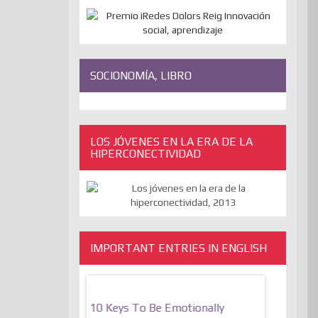
SOCIONOMÍA, LIBRO
LOS JÓVENES EN LA ERA DE LA
HIPERCONECTIVIDAD
IMPORTANT ENTRIES IN ENGLISH
bate On Freedom
10 Keys To Be Emotionally
The Absur