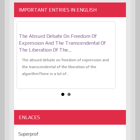
IMPORTANT ENTRIES IN ENGLISH
er, More
The Absurd Debate On Freedom Of
10 Keys To 
Expression And The Transcendental Of
Resilient
The Liberation Of The…
 know,
utopiaIt is l
tions of
The absurd debate on freedom of expression and
immersed as 
the transcendental of the liberation of the
information, t
algorithmThere is a lot of...
ENLACES
Superprof