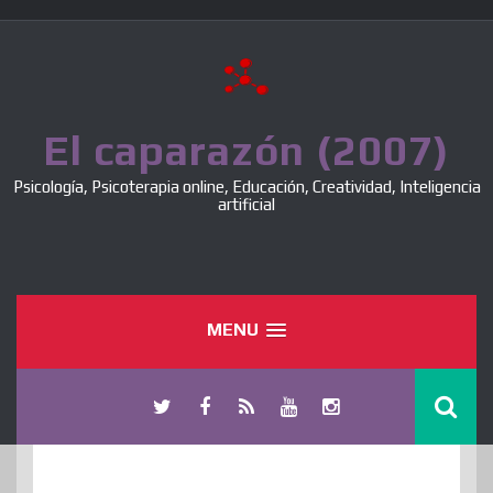
Skip
to
content
El caparazón (2007)
Psicología, Psicoterapia online, Educación, Creatividad, Inteligencia
artificial
MENU