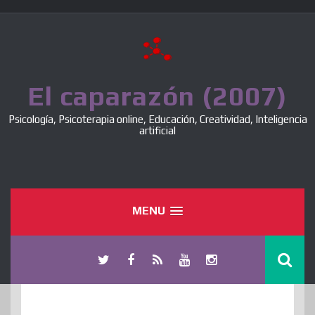
Skip
to
content
El caparazón (2007)
Psicología, Psicoterapia online, Educación, Creatividad, Inteligencia
artificial
MENU