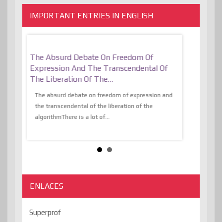
IMPORTANT ENTRIES IN ENGLISH
er, More
The Absurd Debate On Freedom Of
10 Keys To 
Expression And The Transcendental Of
Resilient
The Liberation Of The…
 know,
utopiaIt is l
tions of
The absurd debate on freedom of expression and
immersed as 
the transcendental of the liberation of the
information, t
algorithmThere is a lot of...
ENLACES
Superprof