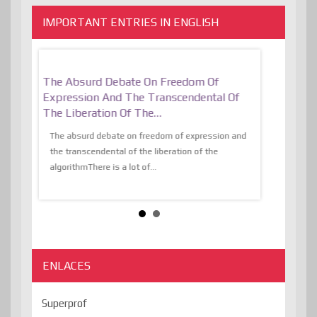
IMPORTANT ENTRIES IN ENGLISH
er, More
The Absurd Debate On Freedom Of
10 Keys To 
Expression And The Transcendental Of
Resilient
The Liberation Of The…
 know,
utopiaIt is l
tions of
The absurd debate on freedom of expression and
immersed as 
the transcendental of the liberation of the
information, t
algorithmThere is a lot of...
ENLACES
Superprof