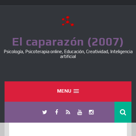
Skip
to
content
El caparazón (2007)
Psicología, Psicoterapia online, Educación, Creatividad, Inteligencia
artificial
MENU