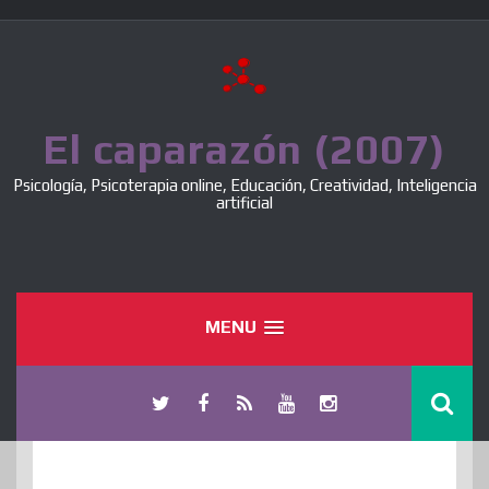
Skip
to
content
El caparazón (2007)
Psicología, Psicoterapia online, Educación, Creatividad, Inteligencia
artificial
MENU