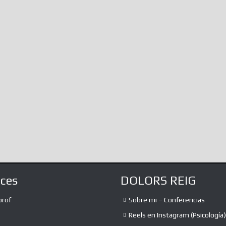
utopiaIt is likely that many of you do
Of The…
not know, immersed as we are in
infinite amalgamations of information,
The absurd debate
the...
expression and th
the liberation of 
a lot of...
aces
DOLORS REIG
prof
Sobre mi – Conferencias
Reels en Instagram (Psicología)