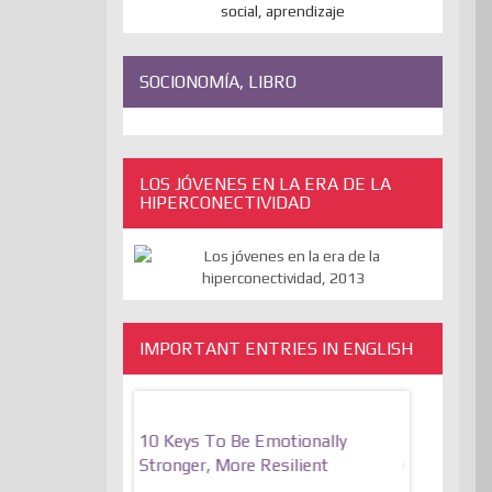
SOCIONOMÍA, LIBRO
LOS JÓVENES EN LA ERA DE LA
HIPERCONECTIVIDAD
IMPORTANT ENTRIES IN ENGLISH
bate On Freedom
10 Keys To Be Emotionally
The Absur
And The
Stronger, More Resilient
Of Express
Of The Liberation
Transcende