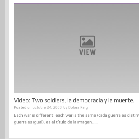
Vídeo: Two soldiers, la democracia y la muerte.
Posted on
octubre 24, 2008
by
Dolors Reig
Each war is different, each war is the same (cada guerra es distin
guerra es igual), es el título de la imagen.......