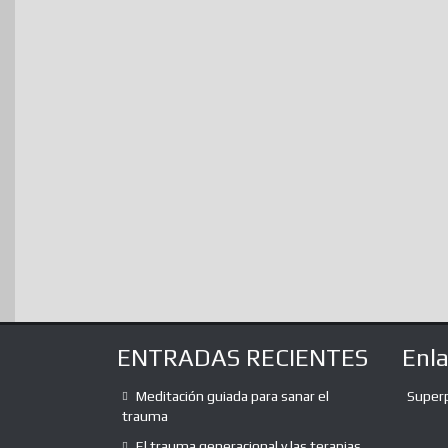
ENTRADAS RECIENTES
Enl
Meditación guiada para sanar el
Super
trauma
El trauma generacional y las terapias