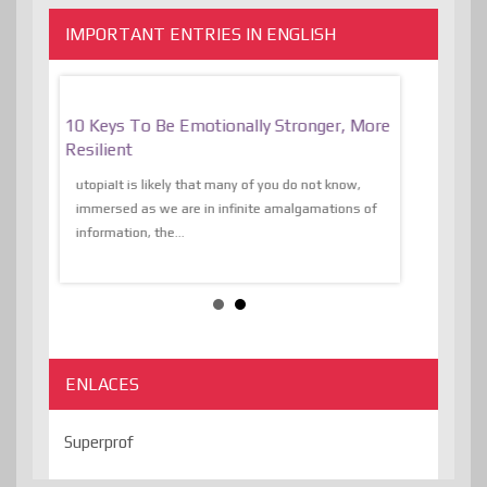
IMPORTANT ENTRIES IN ENGLISH
f
10 Keys To Be Emotionally Stronger, More
The Absurd
al Of
Resilient
Expression 
The Liberat
utopiaIt is likely that many of you do not know,
sion and
immersed as we are in infinite amalgamations of
The absurd d
e
information, the...
the transcend
algorithmThere
ENLACES
Superprof