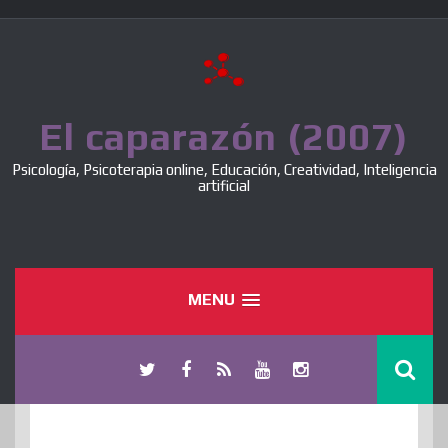
Skip
to
content
El caparazón (2007)
Psicología, Psicoterapia online, Educación, Creatividad, Inteligencia
artificial
MENU