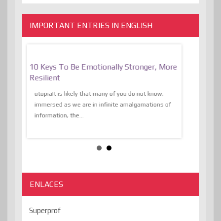
IMPORTANT ENTRIES IN ENGLISH
f
10 Keys To Be Emotionally Stronger, More
The Absurd
al Of
Resilient
Expression 
The Liberat
utopiaIt is likely that many of you do not know,
sion and
immersed as we are in infinite amalgamations of
The absurd d
e
information, the...
the transcend
algorithmThere
ENLACES
Superprof