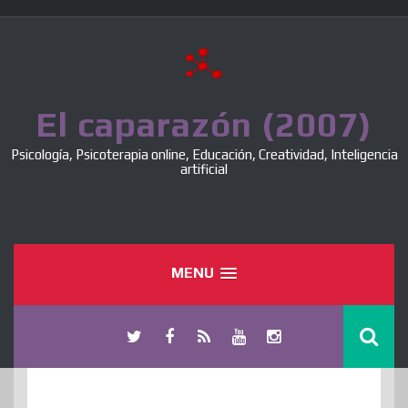
Skip
to
content
El caparazón (2007)
Psicología, Psicoterapia online, Educación, Creatividad, Inteligencia
artificial
MENU