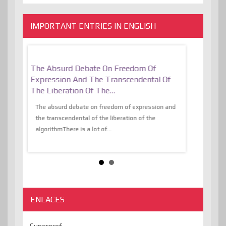
IMPORTANT ENTRIES IN ENGLISH
er, More
The Absurd Debate On Freedom Of
10 Keys To 
Expression And The Transcendental Of
Resilient
The Liberation Of The…
 know,
utopiaIt is l
tions of
The absurd debate on freedom of expression and
immersed as 
the transcendental of the liberation of the
information, t
algorithmThere is a lot of...
ENLACES