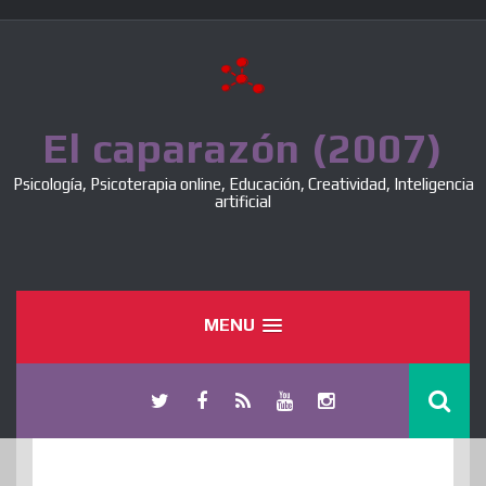
Skip
to
content
El caparazón (2007)
Psicología, Psicoterapia online, Educación, Creatividad, Inteligencia
artificial
MENU