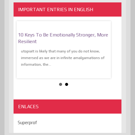
IMPORTANT ENTRIES IN ENGLISH
f
10 Keys To Be Emotionally Stronger, More
The Absurd
al Of
Resilient
Expression 
The Liberat
utopiaIt is likely that many of you do not know,
sion and
immersed as we are in infinite amalgamations of
The absurd d
e
information, the...
the transcend
algorithmThere
ENLACES
Superprof