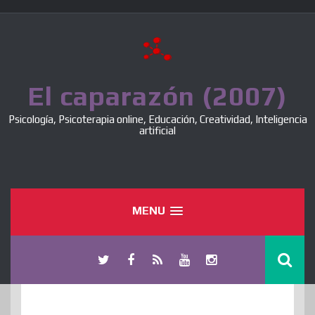
Skip
to
content
El caparazón (2007)
Psicología, Psicoterapia online, Educación, Creatividad, Inteligencia
artificial
MENU