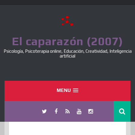
Skip
to
content
El caparazón (2007)
Psicología, Psicoterapia online, Educación, Creatividad, Inteligencia
artificial
MENU