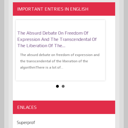
IMPORTANT ENTRIES IN ENGLISH
er, More
The Absurd Debate On Freedom Of
10 Keys To 
Expression And The Transcendental Of
Resilient
The Liberation Of The…
 know,
utopiaIt is l
tions of
The absurd debate on freedom of expression and
immersed as 
the transcendental of the liberation of the
information, t
algorithmThere is a lot of...
ENLACES
Superprof