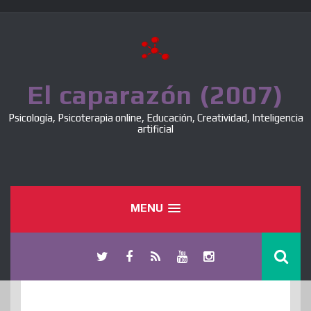
Skip
to
content
El caparazón (2007)
Psicología, Psicoterapia online, Educación, Creatividad, Inteligencia
artificial
MENU