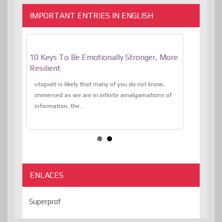
IMPORTANT ENTRIES IN ENGLISH
f
10 Keys To Be Emotionally Stronger, More
The Absurd
al Of
Resilient
Expression 
The Liberat
utopiaIt is likely that many of you do not know,
sion and
immersed as we are in infinite amalgamations of
The absurd d
e
information, the...
the transcend
algorithmThere
ENLACES
Superprof