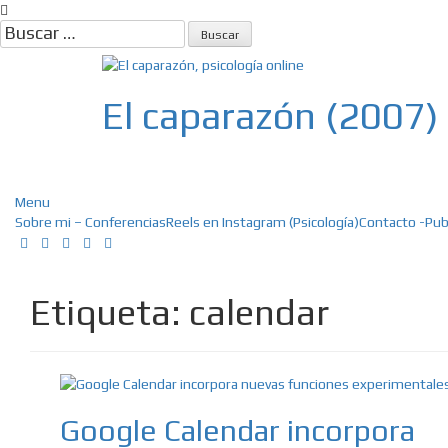
Skip
to
Buscar:
content
El caparazón (2007)
Psicología, Psicoterapia online, E
Menu
Sobre mi – Conferencias
Reels en Instagram (Psicología)
Contacto -Pub
Etiqueta:
calendar
Google Calendar incorpora