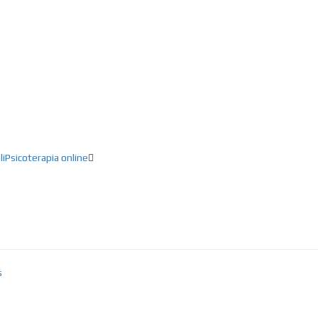
ducación, Creatividad, Inteligencia artifici
li
Psicoterapia online