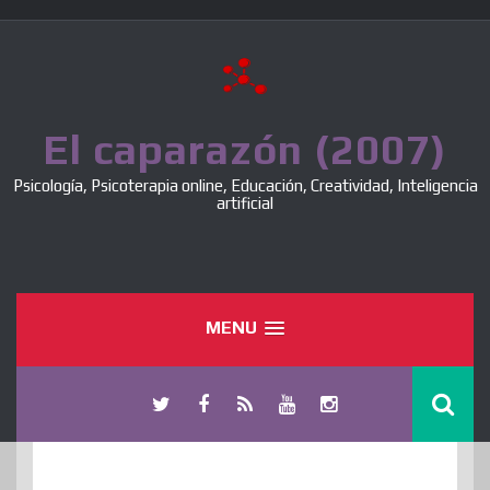
Skip
to
content
El caparazón (2007)
Psicología, Psicoterapia online, Educación, Creatividad, Inteligencia
artificial
MENU