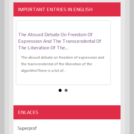
IMPORTANT ENTRIES IN ENGLISH
er, More
The Absurd Debate On Freedom Of
10 Keys To 
Expression And The Transcendental Of
Resilient
The Liberation Of The…
 know,
utopiaIt is l
tions of
The absurd debate on freedom of expression and
immersed as 
the transcendental of the liberation of the
information, t
algorithmThere is a lot of...
ENLACES
Superprof