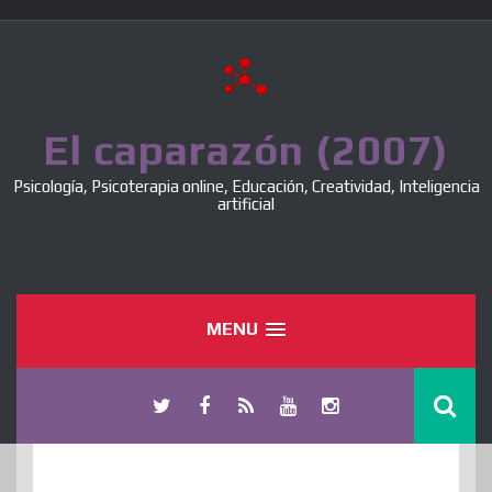
Skip
to
content
El caparazón (2007)
Psicología, Psicoterapia online, Educación, Creatividad, Inteligencia
artificial
MENU