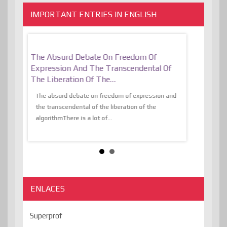
IMPORTANT ENTRIES IN ENGLISH
er, More
The Absurd Debate On Freedom Of
10 Keys To 
Expression And The Transcendental Of
Resilient
The Liberation Of The…
 know,
utopiaIt is l
tions of
The absurd debate on freedom of expression and
immersed as 
the transcendental of the liberation of the
information, t
algorithmThere is a lot of...
ENLACES
Superprof