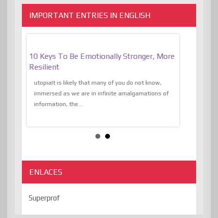
IMPORTANT ENTRIES IN ENGLISH
f
10 Keys To Be Emotionally Stronger, More
The Absurd
al Of
Resilient
Expression 
The Liberat
utopiaIt is likely that many of you do not know,
sion and
immersed as we are in infinite amalgamations of
The absurd d
e
information, the...
the transcend
algorithmThere
ENLACES
Superprof