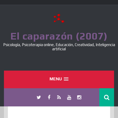
Skip
to
content
El caparazón (2007)
Psicología, Psicoterapia online, Educación, Creatividad, Inteligencia
artificial
MENU