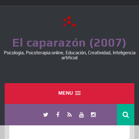
Skip
to
content
El caparazón (2007)
Psicología, Psicoterapia online, Educación, Creatividad, Inteligencia
artificial
MENU